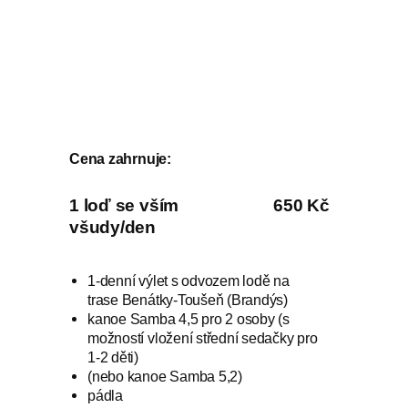
Cena zahrnuje:
1 loď se vším
650 Kč
všudy/den
1-denní výlet s odvozem lodě na
trase Benátky-Toušeň (Brandýs)
kanoe Samba 4,5 pro 2 osoby (s
možností vložení střední sedačky pro
1-2 děti)
(nebo kanoe Samba 5,2)
pádla