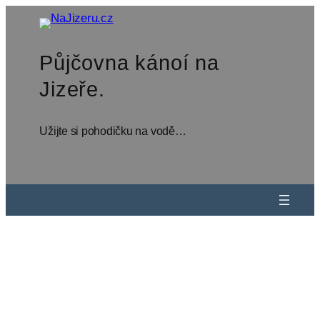
Přeskočit
na
obsah
Půjčovna kánoí na
Jizeře.
Užijte si pohodičku na vodě…